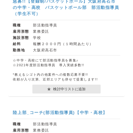
急募!!【登録制/バスケットボール】大阪府高石市
の中学・高校 バスケットボール部 部活動指導員
（学生不可）
職種
部活動指導員
雇用形態
業務委託
施設形態
学校
給料
報酬２０００円（１時間あたり）
勤務地
大阪府高石市
☆中学・高校にて部活動指導員を募集♪
☆2021年度部活動指導員 導入実績多数!!
*教えるシゴト内の他案件への複数応募不要!!
依頼が入り次第、近郊エリアも併せて提案します!!
検討中リストに追加
陸上部_コーチ(部活動指導員)【中学・高校】
職種
部活動指導員
雇用形態
業務委託