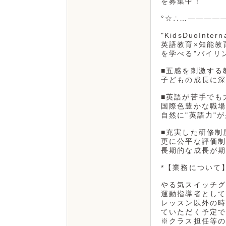
を募集中！
°☆∴…――――
"KidsDuoIntern
英語教育×知能教
を学べる"バイリ
■五感を刺激する
子どもの成長に深
■英語が苦手でも
国際色豊かな職場
自然に"英語力"
■充実した研修制
更に公平な評価制
長期的な成長が期
*【業務について
やる気スイッチグ
運動指導者として
レッスン以外の時
ていただく予定で
※クラス担任等の