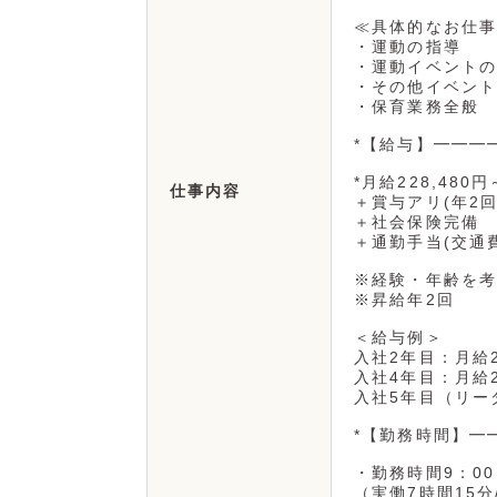
≪具体的なお仕事
・運動の指導
・運動イベントの
・その他イベント
・保育業務全般
*【給与】━━━
*月給228,480円
仕事内容
＋賞与アリ(年2回
＋社会保険完備
＋通勤手当(交通
※経験・年齢を考
※昇給年2回
＜給与例＞
入社2年目：月給23
入社4年目：月給27
入社5年目（リーダー
*【勤務時間】━
・勤務時間9：00
（実働7時間15分