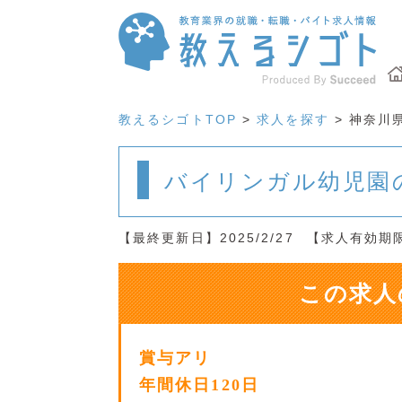
教えるシゴトTOP
>
求人を探す
> 神奈川
バイリンガル幼児園
【最終更新日】2025/2/27
【求人有効期限】
この求人
賞与アリ
年間休日120日