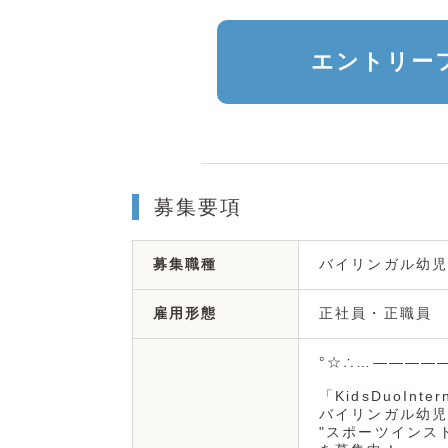
エントリー
募集要項
バイリンガル幼児
募集職種
正社員・正職員
雇用形態
°☆∴…――――
「KidsDuoInter
バイリンガル幼児
"スポーツインス