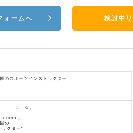
フォームへ
検討中
園のスポーツインストラクター
――――∴…☆。
national」
園の
トラクター"