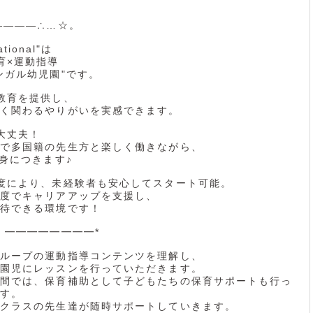
――――∴…☆。
ational"は
育×運動指導
ンガル幼児園"です。
教育を提供し、
く関わるやりがいを実感できます。
大丈夫！
で多国籍の先生方と楽しく働きながら、
が身につきます♪
度により、未経験者も安心してスタート可能。
度でキャリアアップを支援し、
待できる環境です！
】━━━━━━━━*
ループの運動指導コンテンツを理解し、
園児にレッスンを行っていただきます。
間では、保育補助として子どもたちの保育サポートも行っ
す。
クラスの先生達が随時サポートしていきます。