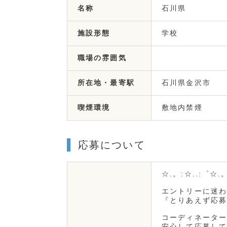
石川県
名称
学校
施設形態
職場の雰囲気
石川県金沢市
所在地・最寄駅
敷地内禁煙
喫煙環境
応募について
☆.。:☆..:゜☆.
エントリーに迷わ
『とりあえず応募
コーディネーター
安心して応募して