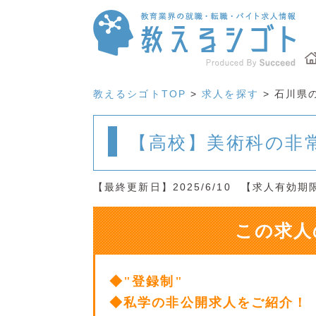
教えるシゴトTOP
>
求人を探す
> 石川県
【高校】美術科の非
【最終更新日】2025/6/10
【求人有効期限】
この求人
◆"登録制"
◆私学の非公開求人をご紹介！