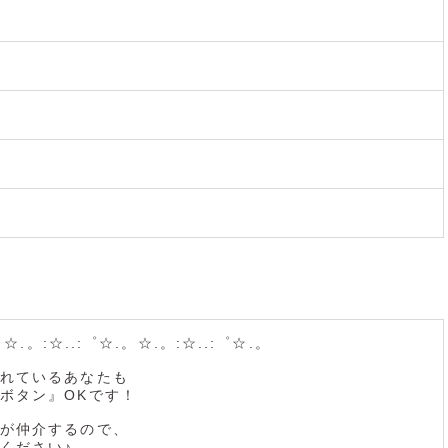
。☆.。:☆..:゜☆.。☆.。:☆..:゜☆.。
れているあなたも
ボタン』OKです！
が仲介するので、
ください♪