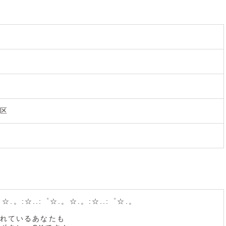
区
。☆.。:☆..:゜☆.。☆.。:☆..:゜☆.。
れているあなたも