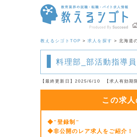
教えるシゴトTOP
>
求人を探す
> 北海道
料理部_部活動指導
【最終更新日】2025/6/10
【求人有効期限】
この求人
◆"登録制"
◆非公開のレア求人をご紹介！