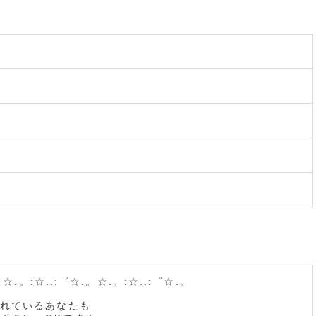
。☆.。:☆..:゜☆.。☆.。:☆..:゜☆.。
れているあなたも