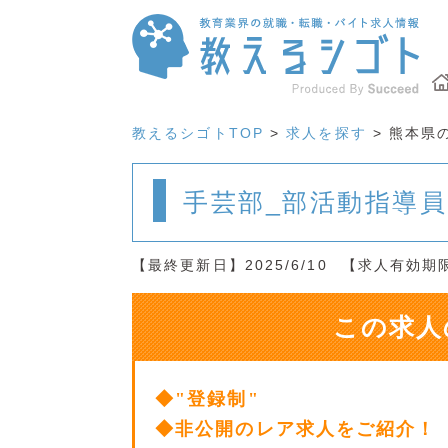
教えるシゴトTOP
>
求人を探す
> 熊本県
手芸部_部活動指導
【最終更新日】2025/6/10
【求人有効期限】
この求人
◆"登録制"
◆非公開のレア求人をご紹介！