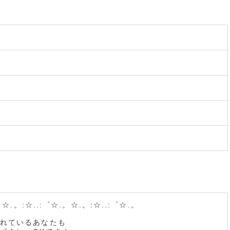
。☆.。:☆..:゜☆.。☆.。:☆..:゜☆.。
れているあなたも