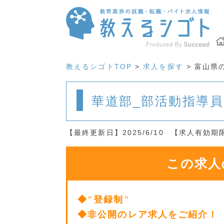
教えるシゴトTOP
>
求人を探す
> 富山県
華道部_部活動指導
【最終更新日】2025/6/10
【求人有効期限】
この求人
◆"登録制"
◆非公開のレア求人をご紹介！