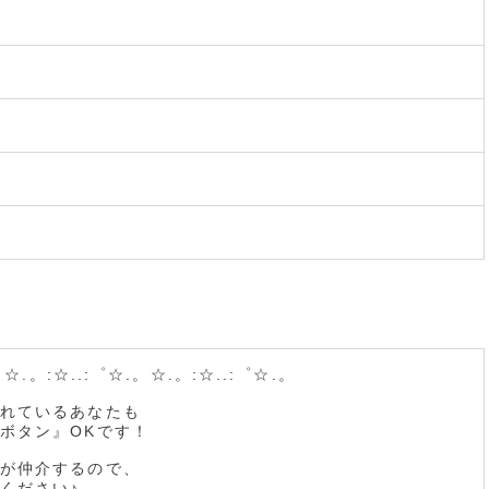
。☆.。:☆..:゜☆.。☆.。:☆..:゜☆.。
れているあなたも
ボタン』OKです！
が仲介するので、
ください♪