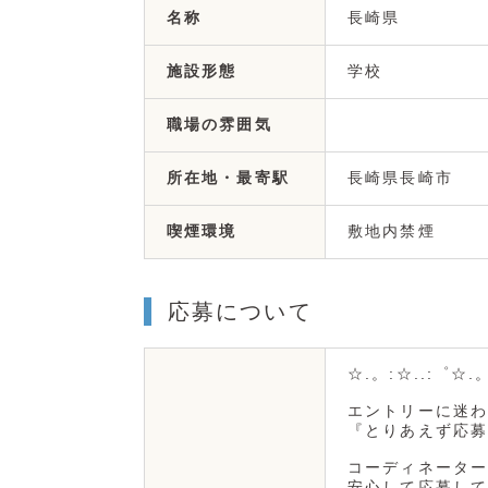
長崎県
名称
学校
施設形態
職場の雰囲気
長崎県長崎市
所在地・最寄駅
敷地内禁煙
喫煙環境
応募について
☆.。:☆..:゜☆.
エントリーに迷わ
『とりあえず応募
コーディネーター
安心して応募して