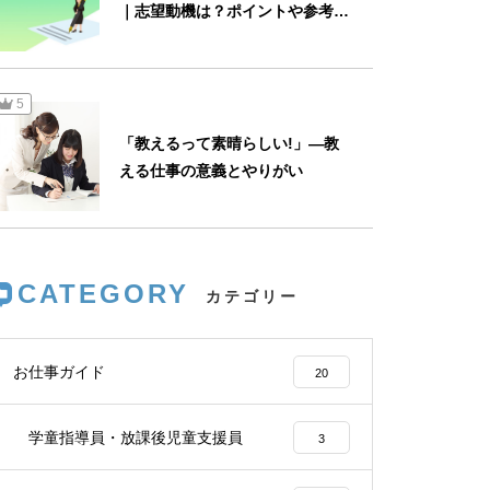
｜志望動機は？ポイントや参考例
【就活生必見】新卒エージェン
文もご紹介
ト・就活支援ってなに？｜サー
ビス内容は？使い方は？利用ま
5
での流れは？
「教えるって素晴らしい!」―教
える仕事の意義とやりがい
CATEGORY
お仕事ガイド
20
学童指導員・放課後児童支援員
3