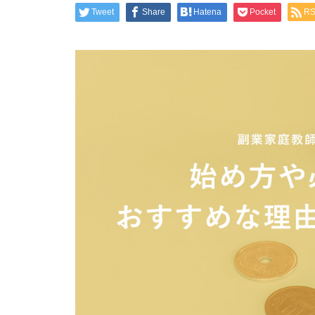
て』｜おすすめな理由・時給・
Tweet
Share
Hatena
Pocket
R
個人契約・疑問などなど、家庭
教師バイトの全てをご紹介！
オンライン家庭教師バイトのメ
リット｜おすすめな理由・やり
がい・やりかたをご紹介
家庭教師アルバイトを始めるな
ら、家庭教師派遣会社？個人契
約？どっちがいいの？