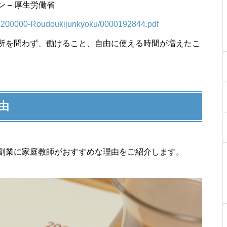
 – 厚生労働省
-11200000-Roudoukijunkyoku/0000192844.pdf
『小学生の英語教育』身につく
所を問わず、働けること、自由に使える時間が増えたこ
力と活用したい検定資格
。
由
生徒の『もうやりたくない！』
に効く、モチベーションアップ
術
副業に家庭教師がおすすめな理由をご紹介します。