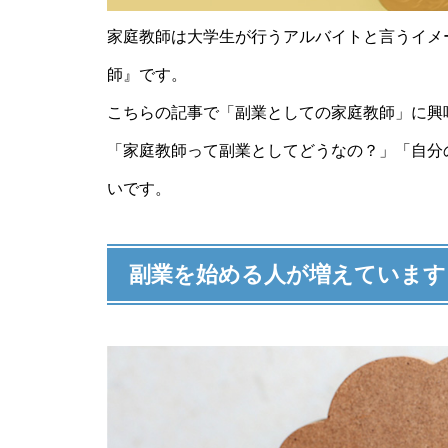
《必見》副業家庭教師の始め方
や必要なスキル｜おすすめな理
家庭教師は大学生が行うアルバイトと言うイメ
由やスケジュールも
師』です。
こちらの記事で「副業としての家庭教師」に興
「家庭教師って副業としてどうなの？」「自分
こんなにたくさん！教員免許が
いです。
活かせる仕事のまとめ
副業を始める人が増えています
注目を集めるフリースクールっ
てどんな場所！？