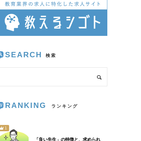
イト｜不安要素や円滑に家庭教
師をするために意識したいポイ
ントをご紹介
家庭教師のバイトって学歴関係
あるの？｜学歴不問？高学歴の
SEARCH
メリット・時給についても
家庭教師のバイト｜時給の相場
とは？実際どれくらい稼げる？
RANKING
実例を紹介
1
「良い先生」の特徴と、求められ