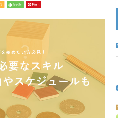
バイトはどっちがいい？兼業
SS
feedly
Pin it
も？それぞれのメリットについ
て
はじめよう！家庭教師アルバイ
ト｜志望動機は？ポイントや参
考例文もご紹介
おすすめのバイト！家庭教師が
おすすめな７つの理由｜始め
方・注意点をご紹介！