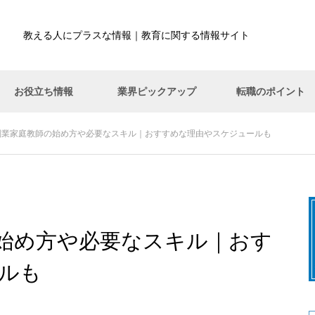
教える人にプラスな情報｜教育に関する情報サイト
お役立ち情報
業界ピックアップ
転職のポイント
副業家庭教師の始め方や必要なスキル｜おすすめな理由やスケジュールも
お役立ち情報
転職のポイント
業界ピックアッ
学童保育って働きやすい！？向
いている人は？種類・求人の探
し方・男性の働きやすさなども
始め方や必要なスキル｜おす
ルも
家庭教師・塾講師の違い｜アル