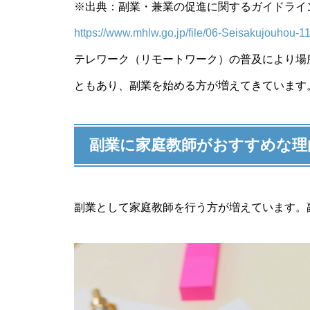
※出典：副業・兼業の促進に関するガイドライン
https://www.mhlw.go.jp/file/06-Seisakujouhou
【日本語教師が教える！】漢字
テレワーク（リモートワーク）の普及により場
嫌いをなくす方法
ともあり、副業を始める方が増えてきています
副業に家庭教師がおすすめな理
【センター試験が廃止に？】20
20年度からの大学入試
副業として家庭教師を行う方が増えています。
「教えるって素晴らしい!」―教
える仕事の意義とやりがい