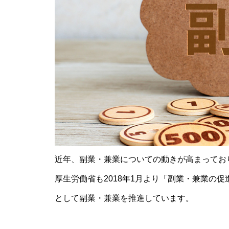
【就活生向け】新卒エージェン
ト・就活支援の選び方｜ 就活エ
ージェントを見極め上手に就活
《必見》副業家庭教師の始め方
や必要なスキル｜おすすめな理
由やスケジュールも
近年、副業・兼業についての動きが高まってお
厚生労働省も2018年1月より「副業・兼業の
こんなにたくさん！教員免許が
活かせる仕事のまとめ
として副業・兼業を推進しています。