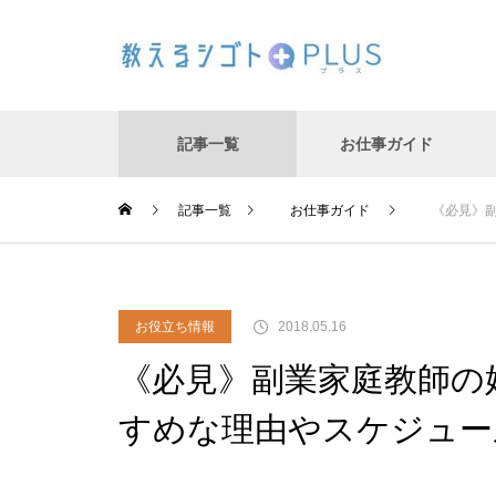
記事一覧
お仕事ガイド
記事一覧
お仕事ガイド
《必見》
お仕事ガイド
学童保育で働こう！メリット・
お役立ち情報
2018.05.16
デメリット・給料・待遇｜保育
士とはどう違うの？
《必見》副業家庭教師の
すめな理由やスケジュー
家庭教師アルバイトの『すべ