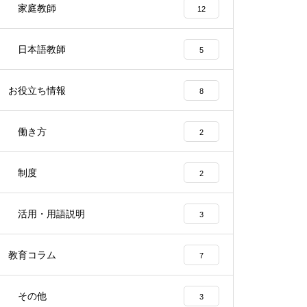
家庭教師
12
教育改革のかなめ「アクティ
日本語教師
5
ブ・ラーニング」とは？
お役立ち情報
8
働き方
2
「良い先生」の特徴と、求めら
れる資質とは?
制度
2
活用・用語説明
3
教育コラム
7
その他
3